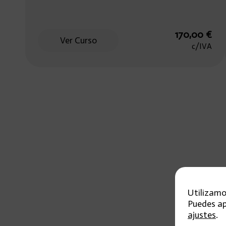
170,00
€
Ver Curso
c/IVA
Utilizamo
Puedes ap
ajustes
.