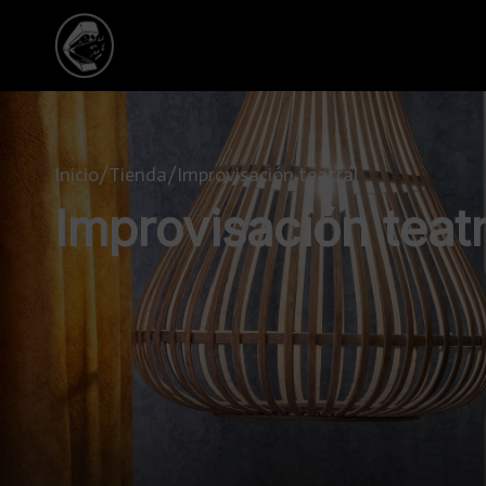
Inicio
/
Tienda
/
Improvisación teatral
Improvisación teatr