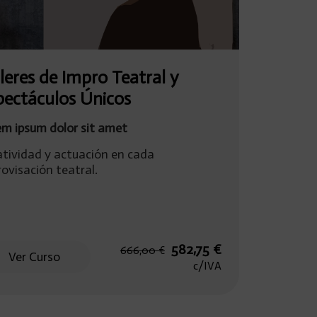
leres de Impro Teatral y
pectáculos Únicos
em ipsum dolor sit amet
atividad y actuación en cada
ovisación teatral.
El
El
582,75
€
666,00
€
Ver Curso
precio
precio
c/IVA
original
actual
era:
es:
666,00 €.
582,75 €.