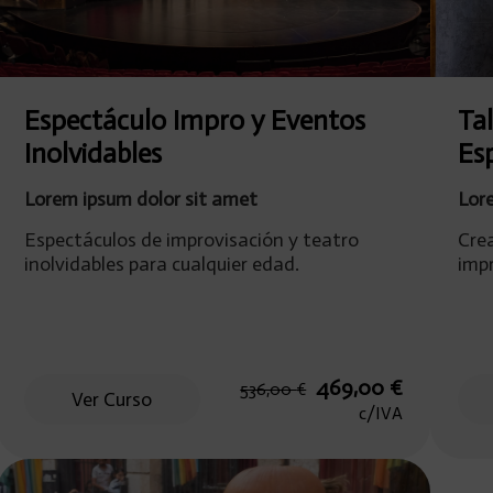
Espectáculo Impro y Eventos
Tal
Inolvidables
Es
Lorem ipsum dolor sit amet
Lor
Espectáculos de improvisación y teatro
Cre
inolvidables para cualquier edad.
impr
El
El
469,00
€
536,00
€
Ver Curso
io
precio
precio
c/IVA
al
original
actual
era:
es:
,00 €.
536,00 €.
469,00 €.