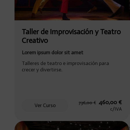
Taller de Improvisación y Teatro
Creativo
Lorem ipsum dolor sit amet
Talleres de teatro e improvisación para
crecer y divertirse.
El
El
460,00
€
736,00
€
Ver Curso
precio
prec
c/IVA
original
actu
era:
es:
736,00 €.
460