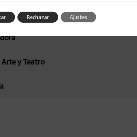
tar
Rechazar
Ajustes
adora
 Arte y Teatro
ra