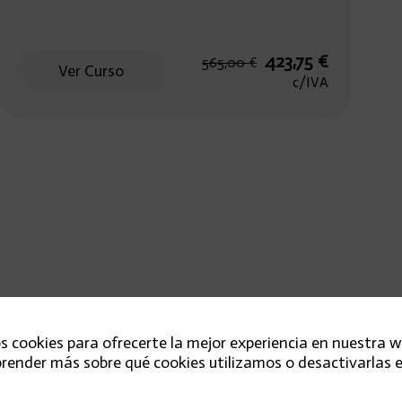
El
El
423,75
€
565,00
€
Ver Curso
precio
precio
c/IVA
original
actual
era:
es:
565,00 €.
423,75 €.
s cookies para ofrecerte la mejor experiencia en nuestra w
render más sobre qué cookies utilizamos o desactivarlas e
FAQ’s