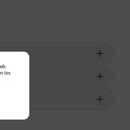
eb.
n los