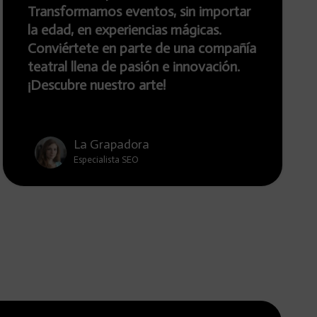
s eventos, sin importar
ambientamos ev
xperiencias mágicas.
edades. ¡Descub
en parte de una compañía
escena y potenc
 de pasión e innovación.
nosotros!
estro arte!
rapadora
La Grap
lista SEO
Director Cr