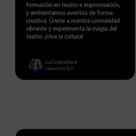
ón en teatro e improvisación,
el arte, y
entamos eventos de forma
funciones
a. Únete a nuestra comunidad
nosotros.
e y experimenta la magia del
dinámico q
¡Vive la cultura!
escénico.
LaGrapadora
La
Especialista SEO
Esp