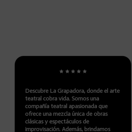
re La Grapadora, donde el arte
En La Gr
 cobra vida. Somos una
pasión por
ía teatral apasionada que
espectácu
una mezcla única de obras
solo obras
s y espectáculos de
sino tamb
isación. Además, brindamos
teatrales