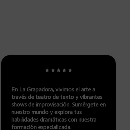
ora, vivimos el arte a
En La Grapador
atro de texto y vibrantes
tradición y van
provisación. Sumérgete en
teatro. Ofrece
o y explora tus
y espectáculos
dramáticas con nuestra
únicos. Además
pecializada.
en teatro e imp