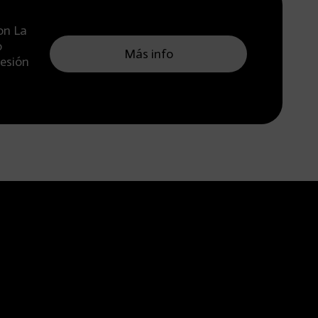
on La
o
Más info
resión