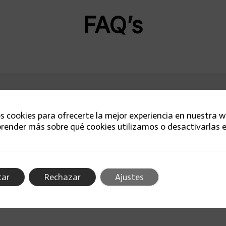
FAQ’s
ra
s cookies para ofrecerte la mejor experiencia en nuestra w
render más sobre qué cookies utilizamos o desactivarlas e
rapadora
apadora
tar
Rechazar
Ajustes