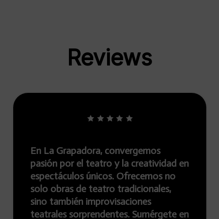
Reviews
apadora, convergemos
En La Grapad
 el teatro y la creatividad en
través de te
los únicos. Ofrecemos no
shows de im
 de teatro tradicionales,
nuestro mund
ién improvisaciones
habilidades 
 sorprendentes. Sumérgete en
formación es