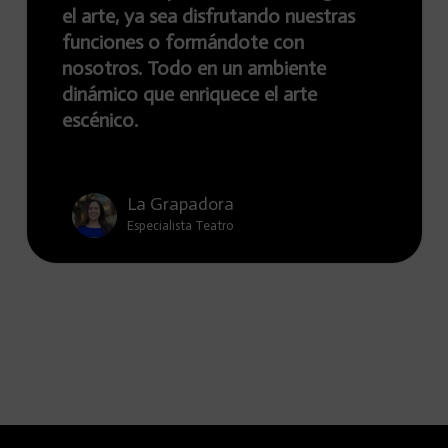
a sea disfrutando nuestras
Transformamo
 o formándote con
la edad, en e
 Todo en un ambiente
Conviértete 
ue enriquece el arte
teatral llena
¡Descubre nu
 Grapadora
La G
ecialista Teatro
Especia