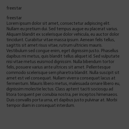
freestar
freestar
Lorem ipsum dolor sit amet, consectetur adipiscing elit.
Nullam eu pretium dui. Sed tempus augue eu placerat varius.
Aliquam blandit ex scelerisque dolor vehicula, eu auctor dolor
tincidunt. Curabitur vitae massa ipsum. Aenean felis tellus,
sagittis sit amet risus vitae, rutrum ultricies mauris.
Vestibulum sed congue enim, eget dignissim justo. Phasellus
dapibus mi metus, quis blandit tellus aliquet id. Sed vulputate
nisi vitae metus euismod dignissim. Nulla bibendum tortor
felis, posuere varius ante ultrices sit amet. Pellentesque
commodo scelerisque sem pharetra blandit. Nulla suscipit sit
amet est vel consequat. Nullam viverra consequat lacus at
fermentum. Mauris libero metus, malesuada ornare libero eu,
dignissim molestie lectus. Class aptent taciti sociosqu ad
litora torquent per conubia nostra, per inceptos himenaeos.
Duis convallis porta urna, et dapibus justo pulvinar at. Morbi
tempor diam in consequat interdum.