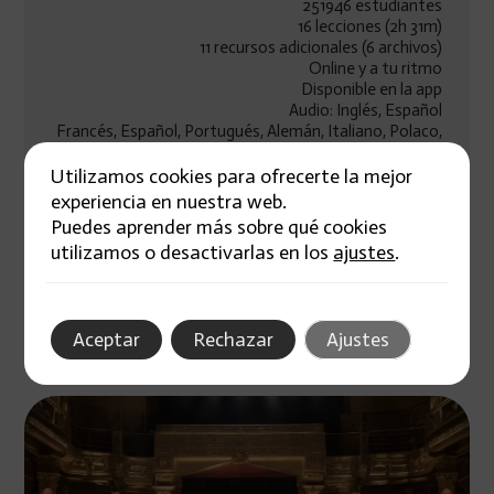
251946 estudiantes
16 lecciones (2h 31m)
11 recursos adicionales (6 archivos)
Online y a tu ritmo
Disponible en la app
Audio: Inglés, Español
Francés, Español, Portugués, Alemán, Italiano, Polaco,
Neerlandés, Inglés
Nivel: Iniciación
Utilizamos cookies para ofrecerte la mejor
Acceso ilimitado para siempre
experiencia en nuestra web.
Puedes aprender más sobre qué cookies
utilizamos o desactivarlas en los
ajustes
.
Cursos relacionados
Aceptar
Rechazar
Ajustes