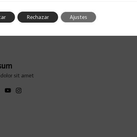
tar
Rechazar
Ajustes
psum
dolor sit amet