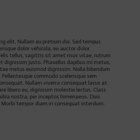
ng elit. Nullam eu pretium dui. Sed tempus
erisque dolor vehicula, eu auctor dolor
is tellus, sagittis sit amet risus vitae, rutrum
et dignissim justo. Phasellus dapibus mi metus,
i vitae metus euismod dignissim. Nulla bibendum
met. Pellentesque commodo scelerisque sem
 consequat. Nullam viverra consequat lacus at
 libero eu, dignissim molestie lectus. Class
nubia nostra, per inceptos himenaeos. Duis
at. Morbi tempor diam in consequat interdum.