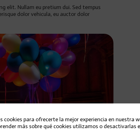
ng elit. Nullam eu pretium dui. Sed tempus
erisque dolor vehicula, eu auctor dolor
s cookies para ofrecerte la mejor experiencia en nuestra w
ng elit. Nullam eu pretium dui. Sed tempus
render más sobre qué cookies utilizamos o desactivarlas e
erisque dolor vehicula, eu auctor dolor