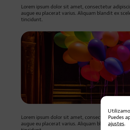
Lorem ipsum dolor sit amet, consectetur adipisci
augue eu placerat varius. Aliquam blandit ex scel
tincidunt.
Utilizamo
Lorem ipsum dolor sit amet, consectetur adipisci
Puedes ap
augue eu placerat varius. Aliquam blandit ex scel
ajustes
.