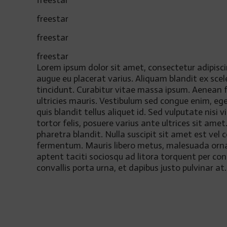
freestar
freestar
freestar
freestar
Lorem ipsum dolor sit amet, consectetur adipisci
augue eu placerat varius. Aliquam blandit ex scel
tincidunt. Curabitur vitae massa ipsum. Aenean fel
ultricies mauris. Vestibulum sed congue enim, eg
quis blandit tellus aliquet id. Sed vulputate nis
tortor felis, posuere varius ante ultrices sit a
pharetra blandit. Nulla suscipit sit amet est vel
fermentum. Mauris libero metus, malesuada ornare
aptent taciti sociosqu ad litora torquent per co
convallis porta urna, et dapibus justo pulvinar 