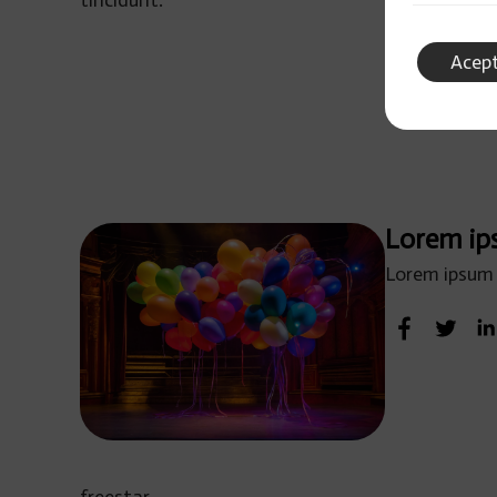
tincidunt.
Acep
Lorem i
Lorem ipsum 